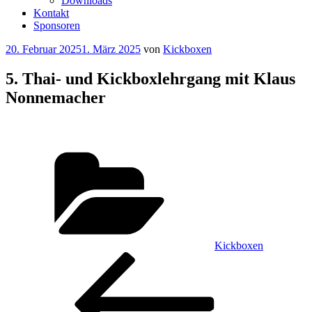
Downloads
Kontakt
Sponsoren
Veröffentlicht
20. Februar 2025
1. März 2025
von
Kickboxen
am
5. Thai- und Kickboxlehrgang mit Klaus
Nonnemacher
Kategorien
Kickboxen
Beitragsnavigation
Vorheriger
Beitrag