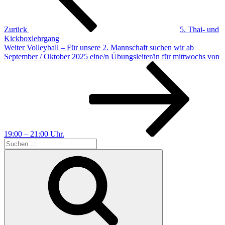
Zurück
5. Thai- und
Kickboxlehrgang
Nächster
Weiter
Volleyball – Für unsere 2. Mannschaft suchen wir ab
Beitrag
September / Oktober 2025 eine/n Übungsleiter/in für mittwochs von
19:00 – 21:00 Uhr.
Suchen
nach:
Suchen