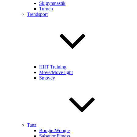
Skigymnastik
Turnen
Trendsport
HIIT Training
Move/Move light
Smovey
Tanz
Boogie-Woogie
SalsationFitness