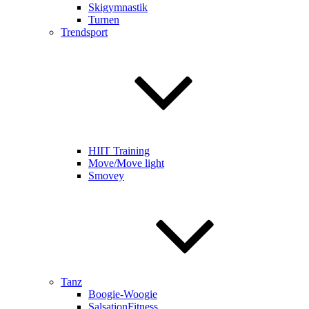
Skigymnastik
Turnen
Trendsport
HIIT Training
Move/Move light
Smovey
Tanz
Boogie-Woogie
SalsationFitness