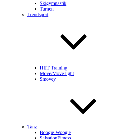
Skigymnastik
Turnen
Trendsport
HIIT Training
Move/Move light
Smovey
Tanz
Boogie-Woogie
SalsationFitness