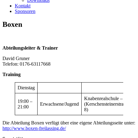
Downloads
Kontakt
Sponsoren
Boxen
Abteilungsleiter & Trainer
David Gruner
Telefon: 0176-63117668
Training
Dienstag
Knabenrealschule –
19:00 –
D
Erwachsene/Jugend
(Kerschensteinerstraße
21:00
Gr
8)
Die Abteilung Boxen verfügt über eine eigene Abteilungsseite unter:
http://www.boxen-freilassing.de/