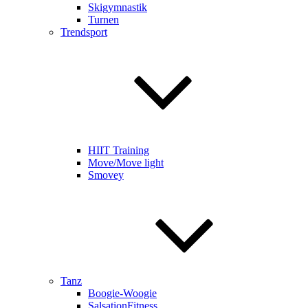
Skigymnastik
Turnen
Trendsport
HIIT Training
Move/Move light
Smovey
Tanz
Boogie-Woogie
SalsationFitness